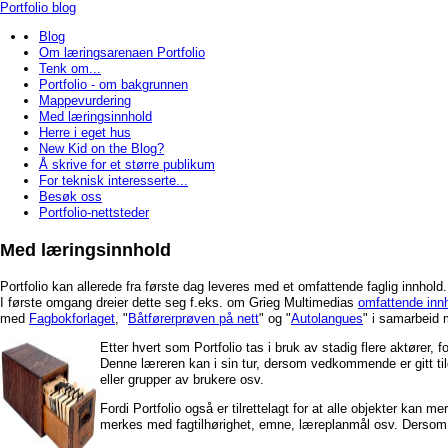
Portfolio blog
Blog
Om læringsarenaen Portfolio
Tenk om...
Portfolio - om bakgrunnen
Mappevurdering
Med læringsinnhold
Herre i eget hus
New Kid on the Blog?
Å skrive for et større publikum
For teknisk interesserte...
Besøk oss
Portfolio-nettsteder
Med læringsinnhold
Portfolio kan allerede fra første dag leveres med et omfattende faglig innhold.
I første omgang dreier dette seg f.eks. om Grieg Multimedias
omfattende inn
med
Fagbokforlaget
, "
Båtførerprøven på nett
" og "
Autolangues
" i samarbeid m
Etter hvert som Portfolio tas i bruk av stadig flere aktører, 
Denne læreren kan i sin tur, dersom vedkommende er gitt tilga
eller grupper av brukere osv.
Fordi Portfolio også er tilrettelagt for at alle objekter k
merkes med fagtilhørighet, emne, læreplanmål osv. Dersom 