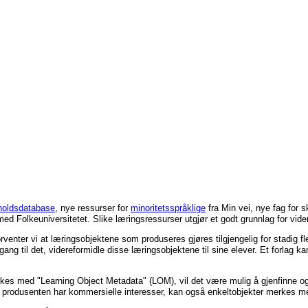
holdsdatabase
, nye ressurser for
minoritetsspråklige
fra Min vei, nye fag for 
ed Folkeuniversitetet. Slike læringsressurser utgjør et godt grunnlag for vider
forventer vi at læringsobjektene som produseres gjøres tilgjengelig for stadig fl
ng til det, videreformidle disse læringsobjektene til sine elever. Et forlag ka
an merkes med "Learning Object Metadata" (LOM), vil det være mulig å gjenfinn
produsenten har kommersielle interesser, kan også enkeltobjekter merkes med