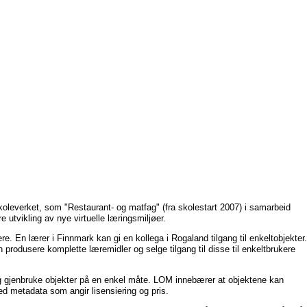
skoleverket, som "Restaurant- og matfag" (fra skolestart 2007) i samarbeid
e utvikling av nye virtuelle læringsmiljøer.
ere. En lærer i Finnmark kan gi en kollega i Rogaland tilgang til enkeltobjekter.
n produsere komplette læremidler og selge tilgang til disse til enkeltbrukere
e og gjenbruke objekter på en enkel måte. LOM innebærer at objektene kan
 metadata som angir lisensiering og pris.